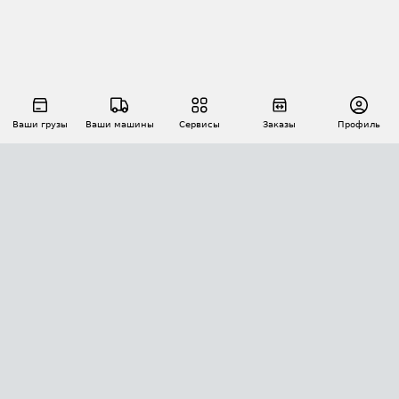
Ваши грузы
Ваши машины
Сервисы
Заказы
Профиль
АВТОМАТИЗАЦИЯ ПЕРЕВОЗОК
Площадки
Заказы
Торги
Тендеры
АТИ-Доки
GPS-мониторинг
АТИ Мессенджер
Цепочки грузов
API ATI.SU
ПОЛЕЗНОЕ
Расчет расстояний
БЕЗОПАСНОСТЬ
Академия ATI.SU