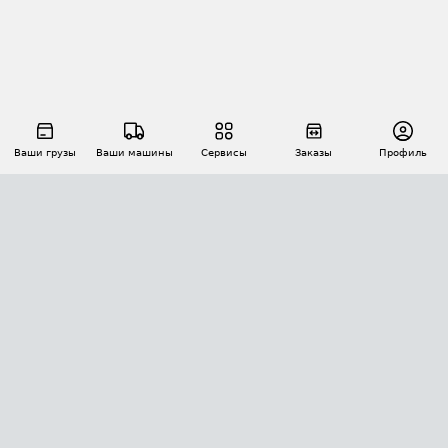
Ваши грузы
Ваши машины
Сервисы
Заказы
Профиль
АВТОМАТИЗАЦИЯ ПЕРЕВОЗОК
Площадки
Заказы
Торги
Тендеры
АТИ-Доки
GPS-мониторинг
АТИ Мессенджер
Цепочки грузов
API ATI.SU
ПОЛЕЗНОЕ
Расчет расстояний
БЕЗОПАСНОСТЬ
Академия ATI.SU