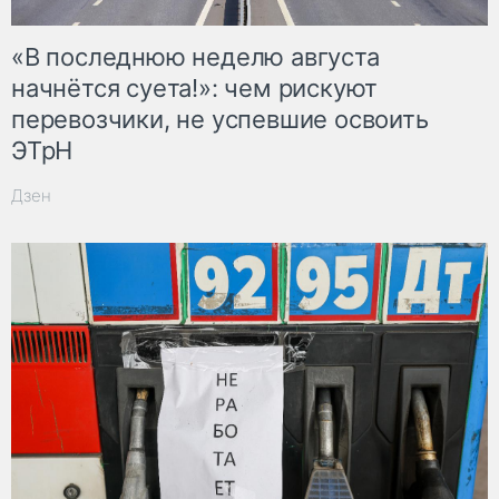
«В последнюю неделю августа
начнётся суета!»: чем рискуют
перевозчики, не успевшие освоить
ЭТрН
Дзен