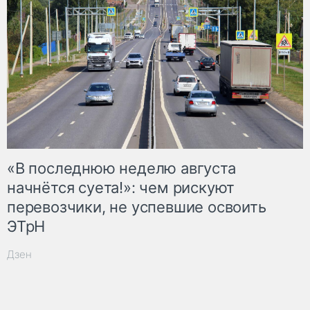
«В последнюю неделю августа
начнётся суета!»: чем рискуют
перевозчики, не успевшие освоить
ЭТрН
Дзен