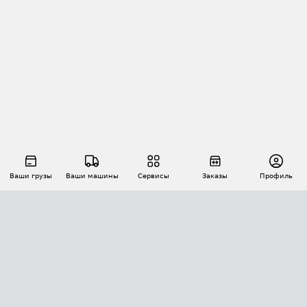
Ваши грузы
Ваши машины
Сервисы
Заказы
Профиль
АВТОМАТИЗАЦИЯ ПЕРЕВОЗОК
Площадки
Заказы
Торги
Тендеры
АТИ-Доки
GPS-мониторинг
АТИ Мессенджер
Цепочки грузов
API ATI.SU