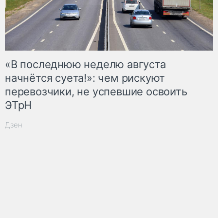
«В последнюю неделю августа
начнётся суета!»: чем рискуют
перевозчики, не успевшие освоить
ЭТрН
Дзен