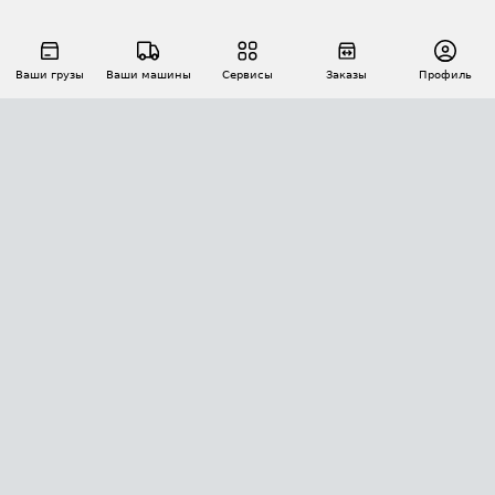
Ваши грузы
Ваши машины
Сервисы
Заказы
Профиль
АВТОМАТИЗАЦИЯ ПЕРЕВОЗОК
Площадки
Заказы
Торги
Тендеры
АТИ-Доки
GPS-мониторинг
АТИ Мессенджер
Цепочки грузов
API ATI.SU
ПОЛЕЗНОЕ
Расчет расстояний
БЕЗОПАСНОСТЬ
Академия ATI.SU
ATI.SU о безопасности
Звезды ATI.SU на вашем сайте
КОНТАКТЫ И ТАРИФЫ
Памятка по проверке контрагентов
Индекс ATI.SU FTL РФ
О системе ATI.SU
Светофор+
Средние ставки
ИНФОРМАЦИЯ