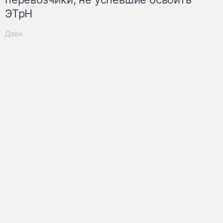
ЭТрН
Дзен