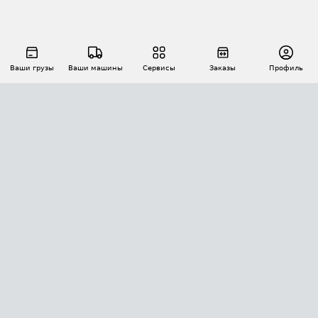
Ваши грузы
Ваши машины
Сервисы
Заказы
Профиль
АВТОМАТИЗАЦИЯ ПЕРЕВОЗОК
Площадки
Заказы
Торги
Тендеры
АТИ-Доки
GPS-мониторинг
АТИ Мессенджер
Цепочки грузов
API ATI.SU
ПОЛЕЗНОЕ
Расчет расстояний
БЕЗОПАСНОСТЬ
Академия ATI.SU
ATI.SU о безопасности
Звезды ATI.SU на вашем сайте
КОНТАКТЫ И ТАРИФЫ
Памятка по проверке контрагентов
Индекс ATI.SU FTL РФ