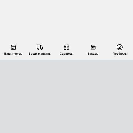
Ваши грузы
Ваши машины
Сервисы
Заказы
Профиль
АВТОМАТИЗАЦИЯ ПЕРЕВОЗОК
Площадки
Заказы
Торги
Тендеры
АТИ-Доки
GPS-мониторинг
АТИ Мессенджер
Цепочки грузов
API ATI.SU
ПОЛЕЗНОЕ
Расчет расстояний