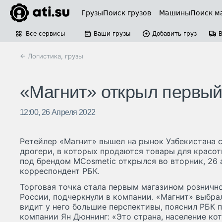
Грузы
Поиск грузов
Машины
Поиск м
Все сервисы
Ваши грузы
Добавить груз
← Логистика, грузы
«Магнит» открыл первый
12:00, 26 Апреля 2022
Ретейлер «Магнит» вышел на рынок Узбекистана 
дрогери, в которых продаются товары для красот
под брендом MCosmetic открылся во вторник, 26 а
корреспондент РБК.
Торговая точка стала первым магазином розничн
России, подчеркнули в компании. «Магнит» выбра
видит у него большие перспективы, пояснил РБК 
компании Ян Дюннинг: «Это страна, население ко