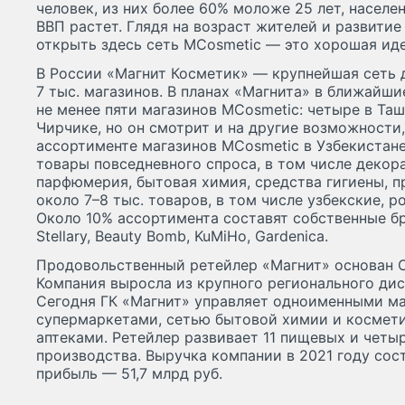
человек, из них более 60% моложе 25 лет, населе
ВВП растет. Глядя на возраст жителей и развитие
открыть здесь сеть MCosmetic — это хорошая иде
В России «Магнит Косметик» — крупнейшая сеть 
7 тыс. магазинов. В планах «Магнита» в ближайши
не менее пяти магазинов MCosmetic: четыре в Таш
Чирчике, но он смотрит и на другие возможности,
ассортименте магазинов MCosmetic в Узбекистан
товары повседневного спроса, в том числе декор
парфюмерия, бытовая химия, средства гигиены, п
около 7–8 тыс. товаров, в том числе узбекские, 
Около 10% ассортимента составят собственные бр
Stellary, Beauty Bomb, KuMiHo, Gardenica.
Продовольственный ретейлер «Магнит» основан С
Компания выросла из крупного регионального ди
Сегодня ГК «Магнит» управляет одноименными ма
супермаркетами, сетью бытовой химии и космети
аптеками. Ретейлер развивает 11 пищевых и чет
производства. Выручка компании в 2021 году соста
прибыль — 51,7 млрд руб.