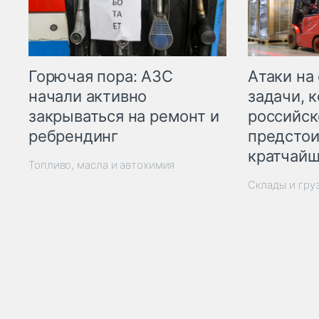
Горючая пора: АЗС
Атаки на
начали активно
задачи, 
закрываться на ремонт и
российск
ребрендинг
предстои
кратчайш
Топливо, масла и автохимия
Склады и гру