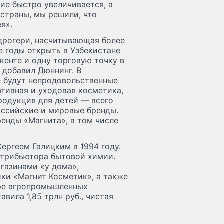
ние быстро увеличивается, а
 страны, мы решили, что
я».
дрогери, насчитывающая более
е годы открыть в Узбекистане
кенте и одну торговую точку в
 добавил Дюннинг. В
е будут непродовольственные
ативная и уходовая косметика,
родукция для детей — всего
российские и мировые бренды.
енды «Магнита», в том числе
ергеем Галицким в 1994 году.
стрибьютора бытовой химии.
газинами «у дома»,
ки «Магнит Косметик», а также
ыре агропромышленных
вила 1,85 трлн руб., чистая