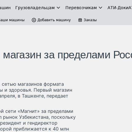
ашин
Грузовладельцам
Перевозчикам
АТИ-Доки
А
Ваши машины
Добавить машину
Заказы
 магазин за пределами Рос
с сетью магазинов формата
ы и здоровья. Первый магазин
преля, в Ташкенте, передает
ой сети «Магнит» за пределами
л рынок Узбекистана, поскольку
президент и гендиректор
торой приближается к 40 млн