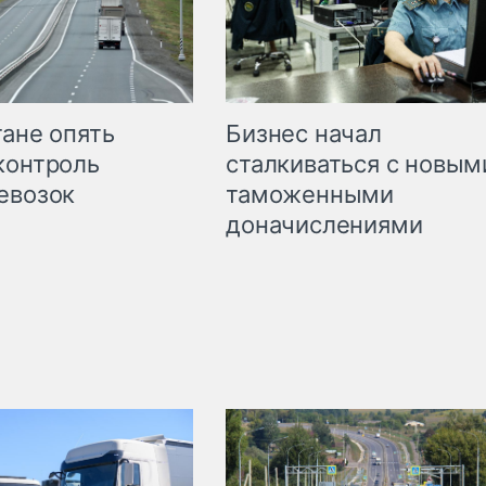
Бизнес начал
тане опять
сталкиваться с новым
контроль
таможенными
евозок
доначислениями