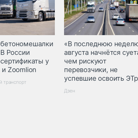
 бетономешалки
«В последнюю недел
 В России
августа начнётся суета
 сертификаты у
чем рискуют
 и Zoomlion
перевозчики, не
успевшие освоить ЭТ
й транспорт
Дзен