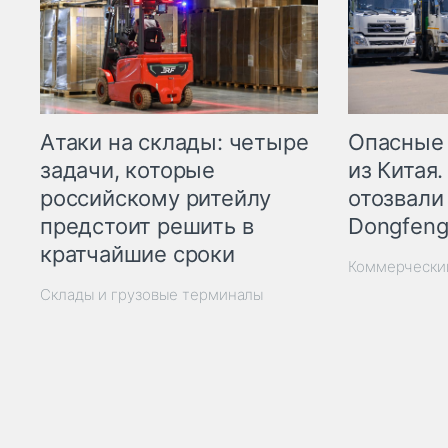
Опасные
Атаки на склады: четыре
из Китая.
задачи, которые
отозвали
российскому ритейлу
Dongfeng
предстоит решить в
кратчайшие сроки
Коммерчески
Склады и грузовые терминалы