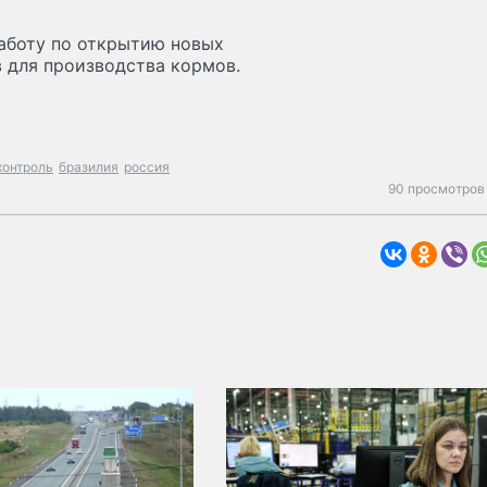
аботу по открытию новых
 для производства кормов.
контроль
бразилия
россия
90 просмотров 