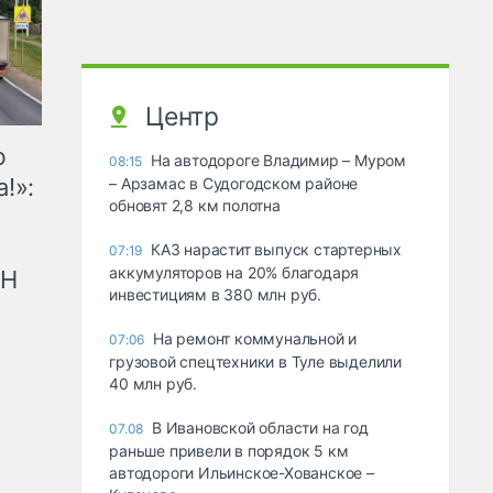
Центр
ю
На автодороге Владимир – Муром
08:15
!»:
– Арзамас в Судогодском районе
обновят 2,8 км полотна
КАЗ нарастит выпуск стартерных
07:19
аккумуляторов на 20% благодаря
рН
инвестициям в 380 млн руб.
На ремонт коммунальной и
07:06
грузовой спецтехники в Туле выделили
40 млн руб.
В Ивановской области на год
07.08
раньше привели в порядок 5 км
автодороги Ильинское-Хованское –