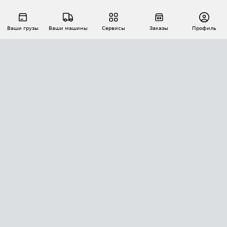
Ваши грузы
Ваши машины
Сервисы
Заказы
Профиль
АВТОМАТИЗАЦИЯ ПЕРЕВОЗОК
Площадки
Заказы
Торги
Тендеры
АТИ-Доки
GPS-мониторинг
АТИ Мессенджер
Цепочки грузов
API ATI.SU
ПОЛЕЗНОЕ
Расчет расстояний
БЕЗОПАСНОСТЬ
Академия ATI.SU
ATI.SU о безопасности
Звезды ATI.SU на вашем сайте
КОНТАКТЫ И ТАРИФЫ
Памятка по проверке контрагентов
Индекс ATI.SU FTL РФ
О системе ATI.SU
Светофор+
Средние ставки
ИНФОРМАЦИЯ
Контактная информация