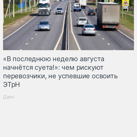
«В последнюю неделю августа
начнётся суета!»: чем рискуют
перевозчики, не успевшие освоить
ЭТрН
Дзен