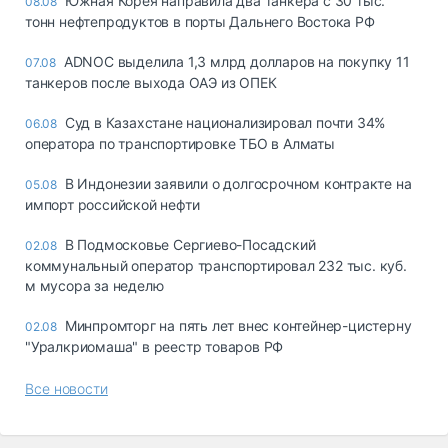
Южная Корея направила два танкера с 30 тыс.
08.08
тонн нефтепродуктов в порты Дальнего Востока РФ
ADNOC выделила 1,3 млрд долларов на покупку 11
07.08
танкеров после выхода ОАЭ из ОПЕК
Суд в Казахстане национализировал почти 34%
06.08
оператора по транспортировке ТБО в Алматы
В Индонезии заявили о долгосрочном контракте на
05.08
импорт российской нефти
В Подмосковье Сергиево-Посадский
02.08
коммунальный оператор транспортировал 232 тыс. куб.
м мусора за неделю
Минпромторг на пять лет внес контейнер-цистерну
02.08
"Уралкриомаша" в реестр товаров РФ
Все новости