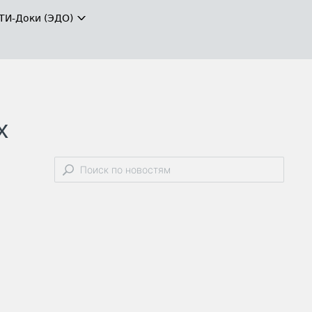
ТИ-Доки (ЭДО)
х