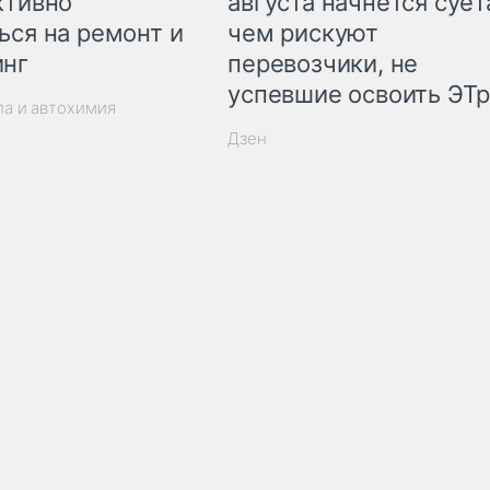
ктивно
августа начнётся суета
ься на ремонт и
чем рискуют
инг
перевозчики, не
успевшие освоить ЭТ
ла и автохимия
Дзен