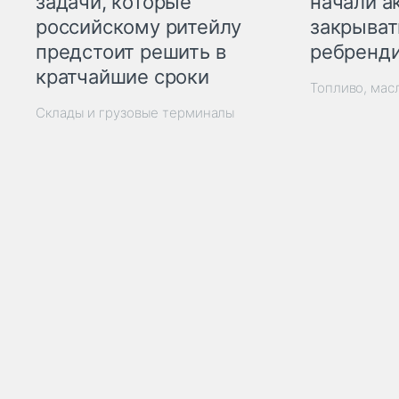
начали а
задачи, которые
закрыват
российскому ритейлу
ребренд
предстоит решить в
кратчайшие сроки
Топливо, мас
Склады и грузовые терминалы