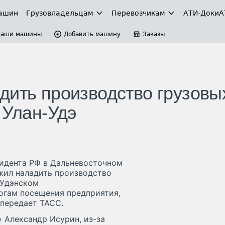
ашин
Грузовладельцам
Перевозчикам
АТИ-Доки
А
Ваши машины
Добавить машину
Заказы
дить производство грузовы
 Улан-Удэ
идента РФ в Дальневосточном
жил наладить производство
-Удэнском
огам посещения предприятия,
 передает ТАСС.
» Александр Исурин, из-за