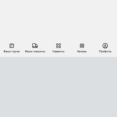
Ваши грузы
Ваши машины
Сервисы
Заказы
Профиль
АВТОМАТИЗАЦИЯ ПЕРЕВОЗОК
Площадки
Заказы
Торги
Тендеры
АТИ-Доки
GPS-мониторинг
АТИ Мессенджер
Цепочки грузов
API ATI.SU
ПОЛЕЗНОЕ