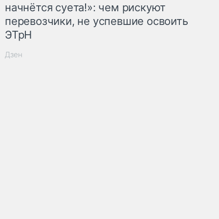
начнётся суета!»: чем рискуют
перевозчики, не успевшие освоить
ЭТрН
Дзен