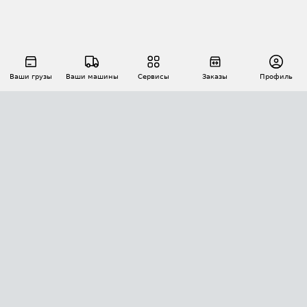
Ваши грузы
Ваши машины
Сервисы
Заказы
Профиль
АВТОМАТИЗАЦИЯ ПЕРЕВОЗОК
Площадки
Заказы
Торги
Тендеры
АТИ-Доки
GPS-мониторинг
АТИ Мессенджер
Цепочки грузов
API ATI.SU
ПОЛЕЗНОЕ
Расчет расстояний
БЕЗОПАСНОСТЬ
Академия ATI.SU
ATI.SU о безопасности
Звезды ATI.SU на вашем сайте
КОНТАКТЫ И ТАРИФЫ