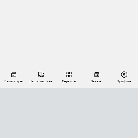
Ваши грузы
Ваши машины
Сервисы
Заказы
Профиль
АВТОМАТИЗАЦИЯ ПЕРЕВОЗОК
Площадки
Заказы
Торги
Тендеры
АТИ-Доки
GPS-мониторинг
АТИ Мессенджер
Цепочки грузов