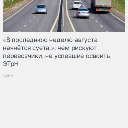
«В последнюю неделю августа
начнётся суета!»: чем рискуют
перевозчики, не успевшие освоить
ЭТрН
Дзен