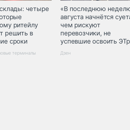
 склады: четыре
«В последнюю недел
которые
августа начнётся суета
ому ритейлу
чем рискуют
т решить в
перевозчики, не
ие сроки
успевшие освоить ЭТ
зовые терминалы
Дзен