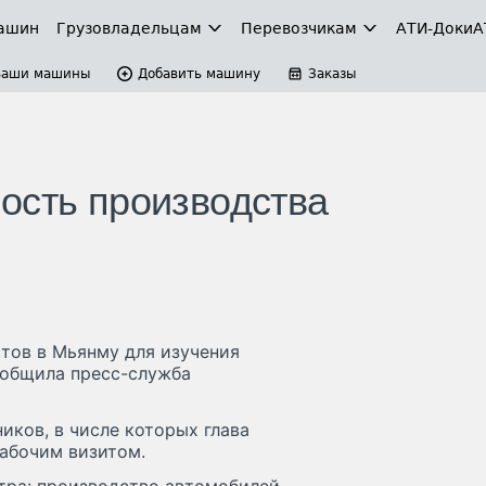
ашин
Грузовладельцам
Перевозчикам
АТИ-Доки
А
Ваши машины
Добавить машину
Заказы
ость производства
тов в Мьянму для изучения
ообщила пресс-служба
ков, в числе которых глава
рабочим визитом.