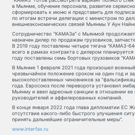
"КАМАЗ" готов рассмотреть вариант полного спе
в Мьянме, обучение персонала, развитие сервисн
сформировать к июню и представить для подписан
по итогам встречи делегации с министром по дел
внешнеэкономических связей Мьянмы У Аун Найн
Сотрудничество "КАМАЗа" с Мьянмой продолжается
назначен дилер по продажам грузовиков, запчаст
В 2019 году поставлены четыре тягача "КАМАЗ-64
всего в рамках контракта с дилером планируется 
году поставлены семь бортовых грузовиков "КАМ
В Мьянме 1 февраля 2021 года произошел военный
чрезвычайное положение сроком на один год и з
высокопоставленных чиновников за "фальсификац
года. Евросоюз после переворота установил эмба
Мьянму и ввел адресные санкции в отношении ее 
руководителей и аффилированных компаний.
В конце января 2022 года глава дипломатии ЕС Жо
отсутствие какого-либо быстрого улучшения ситу
принять дальнейшие ограничительные меры".
www.interfax.ru