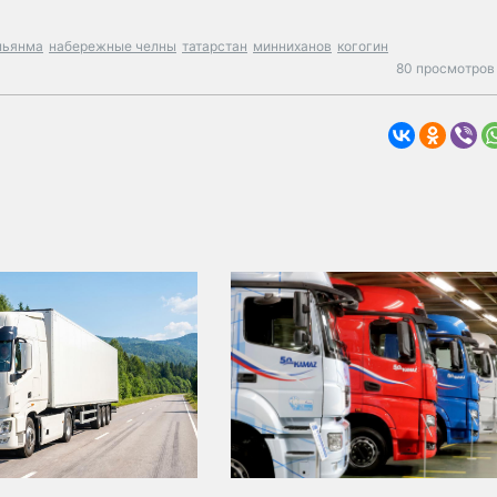
мьянма
набережные челны
татарстан
минниханов
когогин
80 просмотров 