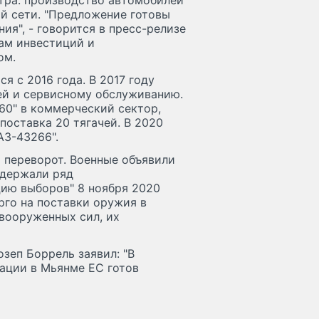
ктра: производство автомобилей
ой сети. "Предложение готовы
ия", - говорится в пресс-релизе
ам инвестиций и
ом.
 с 2016 года. В 2017 году
ей и сервисному обслуживанию.
60" в коммерческий сектор,
поставка 20 тягачей. В 2020
АЗ-43266".
 переворот. Военные объявили
адержали ряд
ию выборов" 8 ноября 2020
рго на поставки оружия в
вооруженных сил, их
зеп Боррель заявил: "В
ации в Мьянме ЕС готов