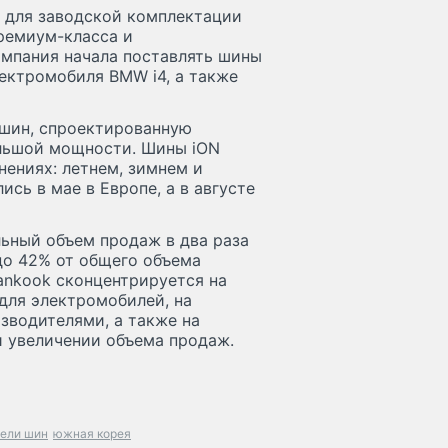
 для заводской комплектации
ремиум-класса и
омпания начала поставлять шины
ектромобиля BMW i4, а также
 шин, спроектированную
льшой мощности. Шины iON
нениях: летнем, зимнем и
сь в мае в Европе, а в августе
льный объем продаж в два раза
до 42% от общего объема
ankook сконцентрируется на
для электромобилей, на
зводителями, а также на
 увеличении объема продаж.
тели шин
южная корея