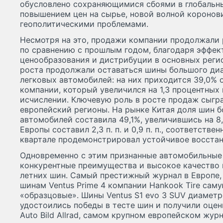
обусловлено сохраняющимися сбоями в глобальны
повышением цен на сырье, новой волной коронов
геополитическими проблемами.
Несмотря на это, продажи компании продолжали р
по сравнению с прошлым годом, благодаря эффек
ценообразования и дистрибуции в основных регио
роста продолжали оставаться шины большого диа
легковых автомобилей: на них приходится 39,0% 
компании, который увеличился на 1,3 процентных п
исчислении. Ключевую роль в росте продаж сыгра
европейский регионы. На рынке Китая доля шин 
автомобилей составила 49,1%, увеличившись на 8,6
Европы составил 2,3 п. п. и 0,9 п. п., соответств
квартале продемонстрировал устойчивое восстан
Одновременно с этим признанные автомобильные
конкурентные преимущества и высокое качество 
летних шин. Самый престижный журнал в Европе, 
шинам Ventus Prime 4 компании Hankook Tire сам
«образцовые». Шины Ventus S1 evo 3 SUV диамет
удостоились победы в тесте шин и получили оце
Auto Bild Allrad, самом крупном европейском жур