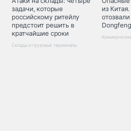
Опасные
Атаки на склады: четыре
из Китая.
задачи, которые
отозвали
российскому ритейлу
Dongfeng
предстоит решить в
кратчайшие сроки
Коммерчески
Склады и грузовые терминалы