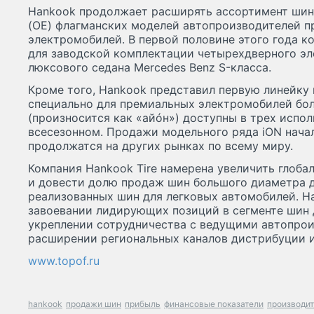
Hankook продолжает расширять ассортимент шин
(OE) флагманских моделей автопроизводителей п
электромобилей. В первой половине этого года к
для заводской комплектации четырехдверного эл
люксового седана Mercedes Benz S-класса.
Кроме того, Hankook представил первую линейку
специально для премиальных электромобилей бо
(произносится как «айóн») доступны в трех испол
всесезонном. Продажи модельного ряда iON начали
продолжатся на других рынках по всему миру.
Компания Hankook Tire намерена увеличить глоба
и довести долю продаж шин большого диаметра 
реализованных шин для легковых автомобилей. H
завоевании лидирующих позиций в сегменте шин 
укреплении сотрудничества с ведущими автопрои
расширении региональных каналов дистрибуции и
www.topof.ru
hankook
продажи шин
прибыль
финансовые показатели
производи