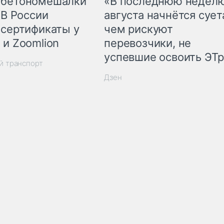
 бетономешалки
«В последнюю недел
 В России
августа начнётся суета
 сертификаты у
чем рискуют
 и Zoomlion
перевозчики, не
успевшие освоить ЭТ
й транспорт
Дзен