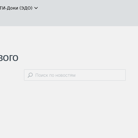
ТИ-Доки (ЭДО)
вого