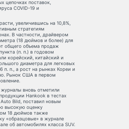
х цепочках поставок,
ируса COVID-19 и
асти, увеличившись на 10,8%,
тивным стратегиям
нах. В частности, драйвером
метра (18 дюймов и более) для
от общего объема продаж
ункта (п. п.) в годовом
ли корейский, китайский и
большого диаметра для легковых
 п. п., а рост на рынках Кореи и
енно. Рынок США в первом
овление.
 журналы вновь отметили
продукции Hankook в тестах
Auto Bild, поставил новым
ую высокую оценку
ром 18 дюймов также
нку «образцовые» в журнале
нале об автомобилях класса SUV.