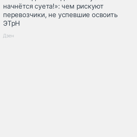
начнётся суета!»: чем рискуют
перевозчики, не успевшие освоить
ЭТрН
Дзен