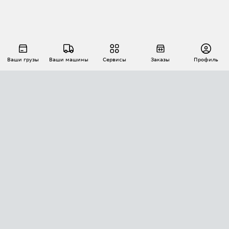
Ваши грузы
Ваши машины
Сервисы
Заказы
Профиль
АВТОМАТИЗАЦИЯ ПЕРЕВОЗОК
Площадки
Заказы
Торги
Тендеры
АТИ-Доки
GPS-мониторинг
АТИ Мессенджер
Цепочки грузов
API ATI.SU
ПОЛЕЗНОЕ
Расчет расстояний
БЕЗОПАСНОСТЬ
Академия ATI.SU
ATI.SU о безопасности
Звезды ATI.SU на вашем сайте
КОНТАКТЫ И ТАРИФЫ