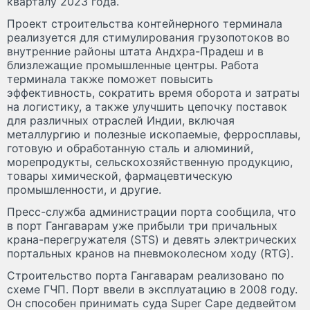
кварталу 2023 года.
Проект строительства контейнерного терминала
реализуется для стимулирования грузопотоков во
внутренние районы штата Андхра-Прадеш и в
близлежащие промышленные центры. Работа
терминала также поможет повысить
эффективность, сократить время оборота и затраты
на логистику, а также улучшить цепочку поставок
для различных отраслей Индии, включая
металлургию и полезные ископаемые, ферросплавы,
готовую и обработанную сталь и алюминий,
морепродукты, сельскохозяйственную продукцию,
товары химической, фармацевтическую
промышленности, и другие.
Пресс-служба администрации порта сообщила, что
в порт Гангаварам уже прибыли три причальных
крана-перегружателя (STS) и девять электрических
портальных кранов на пневмоколесном ходу (RTG).
Строительство порта Гангаварам реализовано по
схеме ГЧП. Порт ввели в эксплуатацию в 2008 году.
Он способен принимать суда Super Cape дедвейтом