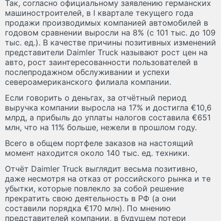
Так, согласно официальному заявлению германских
машиностроителей, в I квартале текущего года
продажи производимых компанией автомобилей в
годовом сравнении выросли на 8% (с 101 тыс. до 109
тыс. ед.). В качестве причины позитивных изменений
представители Daimler Truck называют рост цен на
авто, рост заинтересованности пользователей в
послепродажном обслуживании и успехи
североамериканского филиала компании.
Если говорить о деньгах, за отчётный период
выручка компании выросла на 17% и достигла €10,6
млрд, а прибыль до уплаты налогов составила €651
млн, что на 11% больше, нежели в прошлом году.
Всего в общем портфеле заказов на настоящий
момент находится около 140 тыс. ед. техники.
Отчёт Daimler Truck выглядит весьма позитивно,
даже несмотря на отказ от российского рынка и те
убытки, которые повлекло за собой решение
прекратить свою деятельность в РФ (а они
составили порядка €170 млн). По мнению
представителей компании, в будущем потери