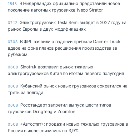
В Нидерландах официально представили новое
18:13
поколение капотных грузовиков Iveco Strator
Электрогрузовик Tesla Semi выйдет в 2027 году на
07:12
рынок Европы в двух модификациях
В ФРГ заявили о падении прибыли Daimler Truck
07.08
вдвое на фоне планов расширения производства за
рубежом
Sinotruk возглавил рынок тяжелых
06.08
электрогрузовиков Китая по итогам первого полугодия
Кубанский рынок новых грузовиков сократился на
06.08
треть за полгода
Росстандарт запретил выпуск шести типов
06.08
грузовиков Dongfeng и Zoomlion
«Автостат»: продажи новых тяжелых грузовиков в
05.08
России в июле снизились на 3,9%