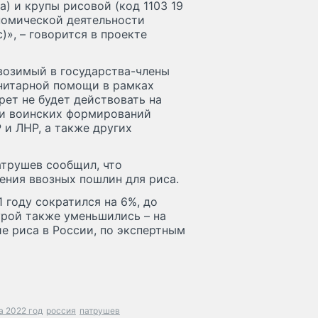
) и крупы рисовой (код 1103 19
номической деятельности
)», – говорится в проекте
возимый в государства-члены
нитарной помощи в рамках
ет не будет действовать на
ти воинских формирований
 и ЛНР, а также других
трушев сообщил, что
ения ввозных пошлин для риса.
 году сократился на 6%, до
урой также уменьшились – на
ие риса в России, по экспертным
а 2022 год
россия
патрушев