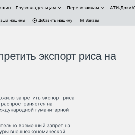
ашин
Грузовладельцам
Перевозчикам
АТИ-Доки
А
Ваши машины
Добавить машину
Заказы
ретить экспорт риса на
ожило запретить экспорт риса
е распространяется на
международной гуманитарной
чительно временный запрет на
туры внешнеэкономической