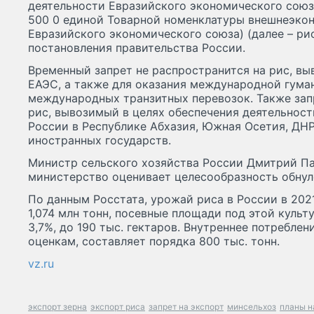
деятельности Евразийского экономического союза
500 0 единой Товарной номенклатуры внешнеэко
Евразийского экономического союза) (далее – рис
постановления правительства России.
Временный запрет не распространится на рис, вы
ЕАЭС, а также для оказания международной гума
международных транзитных перевозок. Также запр
рис, вывозимый в целях обеспечения деятельнос
России в Республике Абхазия, Южная Осетия, ДНР
иностранных государств.
Министр сельского хозяйства России Дмитрий Па
министерство оценивает целесообразность обнул
По данным Росстата, урожай риса в России в 2021
1,074 млн тонн, посевные площади под этой культ
3,7%, до 190 тыс. гектаров. Внутреннее потреблен
оценкам, составляет порядка 800 тыс. тонн.
vz.ru
экспорт зерна
экспорт риса
запрет на экспорт
минсельхоз
планы н