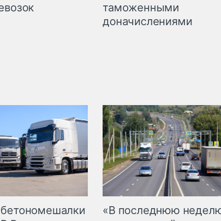
таможенными
евозок
доначислениями
 бетономешалки
«В последнюю недел