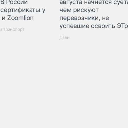
 В России
августа начнётся суета
 сертификаты у
чем рискуют
 и Zoomlion
перевозчики, не
успевшие освоить ЭТ
й транспорт
Дзен