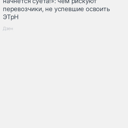
начнётся суета!»: чем рискуют
перевозчики, не успевшие освоить
ЭТрН
Дзен