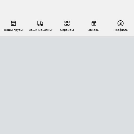
Ваши грузы
Ваши машины
Сервисы
Заказы
Профиль
АВТОМАТИЗАЦИЯ ПЕРЕВОЗОК
Площадки
Заказы
Торги
Тендеры
АТИ-Доки
GPS-мониторинг
АТИ Мессенджер
Цепочки грузов
API ATI.SU
ПОЛЕЗНОЕ
Расчет расстояний
БЕЗОПАСНОСТЬ
Академия ATI.SU
ATI.SU о безопасности
Звезды ATI.SU на вашем сайте
КОНТАКТЫ И ТАРИФЫ
Памятка по проверке контрагентов