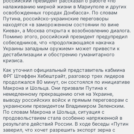
российский президент рассказал о работе «по
налаживанию мирной жизни в Мариуполе и других
освобожденных городах Донбасса». По словам
Путина, российско-украинские переговоры
находятся «в замороженном состоянии по вине
Киева», а Москва открыта к возобновлению диалога.
Помимо этого, российский президент предупредил
собеседников, что «продолжающаяся накачка
Украины западным оружием» может привести к
дестабилизации и обострению гуманитарного
кризиса.
Как уточнил официальный представитель кабмина
ФРГ Штеффен Хебештрайт, разговор трех лидеров
продолжался 80 минут, он состоялся по инициативе
Макрона и Шольца. Они призвали Путина к
немедленному прекращению огня на Украине,
выводу российских войск и прямым переговорам с
украинским президентом Владимиром Зеленским.
По словам Макрона и Шольца, ситуация с
продовольствием стала особенно напряженной в
результате действий России. В ходе беседы «Путин
заверил, что хочет разрешить экспорт зерна с