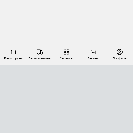
Ваши грузы
Ваши машины
Сервисы
Заказы
Профиль
АВТОМАТИЗАЦИЯ ПЕРЕВОЗОК
Площадки
Заказы
Торги
Тендеры
АТИ-Доки
GPS-мониторинг
АТИ Мессенджер
Цепочки грузов
API ATI.SU
ПОЛЕЗНОЕ