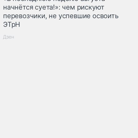
начнётся суета!»: чем рискуют
перевозчики, не успевшие освоить
ЭТрН
Дзен