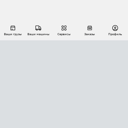
Ваши грузы
Ваши машины
Сервисы
Заказы
Профиль
АВТОМАТИЗАЦИЯ ПЕРЕВОЗОК
Площадки
Заказы
Торги
Тендеры
АТИ-Доки
GPS-мониторинг
АТИ Мессенджер
Цепочки грузов
API ATI.SU
ПОЛЕЗНОЕ
Расчет расстояний
БЕЗОПАСНОСТЬ
Академия ATI.SU
ATI.SU о безопасности
Звезды ATI.SU на вашем сайте