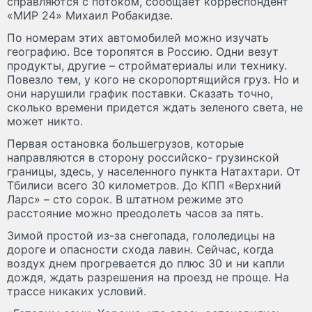
справляются с потоком, сообщает корреспондент
«МИР 24» Михаил Робакидзе.
По номерам этих автомобилей можно изучать
географию. Все торопятся в Россию. Одни везут
продукты, другие – стройматериалы или технику.
Повезло тем, у кого не скоропортящийся груз. Но и
они нарушили график поставки. Сказать точно,
сколько времени придется ждать зеленого света, не
может никто.
Первая остановка большегрузов, которые
направляются в сторону российско- грузинской
границы, здесь, у населенного пункта Натахтари. От
Тбилиси всего 30 километров. До КПП «Верхний
Ларс» – сто сорок. В штатном режиме это
расстояние можно преодолеть часов за пять.
Зимой простой из-за снегопада, гололедицы на
дороге и опасности схода лавин. Сейчас, когда
воздух днем прогревается до плюс 30 и ни капли
дождя, ждать разрешения на проезд не проще. На
трассе никаких условий.