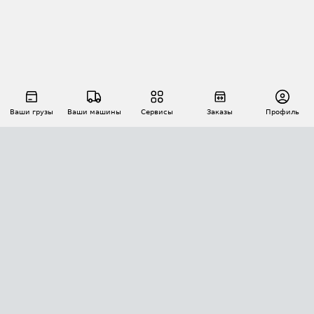
Ваши грузы
Ваши машины
Сервисы
Заказы
Профиль
АВТОМАТИЗАЦИЯ ПЕРЕВОЗОК
Площадки
Заказы
Торги
Тендеры
АТИ-Доки
GPS-мониторинг
АТИ Мессенджер
Цепочки грузов
API ATI.SU
ПОЛЕЗНОЕ
Расчет расстояний
БЕЗОПАСНОСТЬ