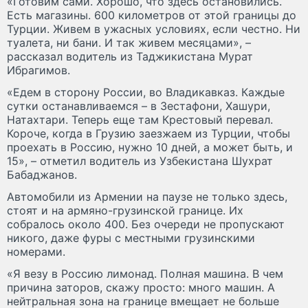
«Готовим сами. Хорошо, что здесь остановились.
Есть магазины. 600 километров от этой границы до
Турции. Живем в ужасных условиях, если честно. Ни
туалета, ни бани. И так живем месяцами», –
рассказал водитель из Таджикистана Мурат
Ибрагимов.
«Едем в сторону России, во Владикавказ. Каждые
сутки останавливаемся – в Зестафони, Хашури,
Натахтари. Теперь еще там Крестовый перевал.
Короче, когда в Грузию заезжаем из Турции, чтобы
проехать в Россию, нужно 10 дней, а может быть, и
15», – отметил водитель из Узбекистана Шухрат
Бабаджанов.
Автомобили из Армении на паузе не только здесь,
стоят и на армяно-грузинской границе. Их
собралось около 400. Без очереди не пропускают
никого, даже фуры с местными грузинскими
номерами.
«Я везу в Россию лимонад. Полная машина. В чем
причина заторов, скажу просто: много машин. А
нейтральная зона на границе вмещает не больше