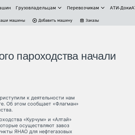
ашин
Грузовладельцам
Перевозчикам
АТИ-Доки
А
Ваши машины
Добавить машину
Заказы
ого пароходства начали
риступили к деятельности нам
е. Об этом сообщает «Флагман»
ства.
оходства «Курчум» и «Алтай»
которые осуществляют завоз
ункты ЯНАО для нефтегазовых