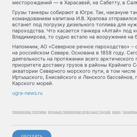
месторождений — в Харасавэй, на Сабетту, в Сал
Грузы танкеры собирают в Югре. Так, накануне та
командованием капитана И.В. Храпова отправился 
встанет под погрузку дизельного топлива для ну
пароходства. Что касается танкера «Алтай» под к
Владимирова, то судно встало на вооружение на б
Напомним, АО «Северное речное пароходство» – 
на российском Севере. Основана в 1858 году. Се
деятельность на протяжении всего арктического 
приоритете доставку грузов в районы Крайнего С
акватории Северного морского пути, в том числе
Иртышского, Енисейского и Ленского бассейнов, 
Карского морей.
ugra-news.ru
перевозка топлива
речные перевозки опасных грузов
хмао
танкер
ОБСУДИТЬ