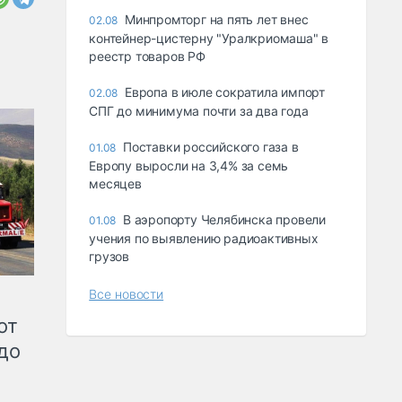
Минпромторг на пять лет внес
02.08
контейнер-цистерну "Уралкриомаша" в
реестр товаров РФ
Европа в июле сократила импорт
02.08
СПГ до минимума почти за два года
Поставки российского газа в
01.08
Европу выросли на 3,4% за семь
месяцев
В аэропорту Челябинска провели
01.08
учения по выявлению радиоактивных
грузов
Все новости
от
до