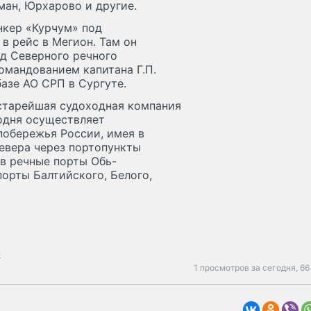
ман, Юрхарово и другие.
нкер «Курчум» под
в рейс в Мегион. Там он
жд Северного речного
омандованием капитана Г.П.
азе АО СРП в Сургуте.
старейшая судоходная компания
годня осуществляет
побережья России, имея в
евера через портопункты
 в речные порты Обь-
порты Балтийского, Белого,
ы
1 просмотров за сегодня,
66