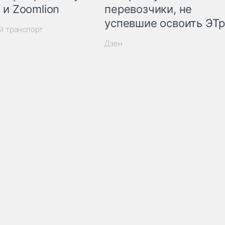
 и Zoomlion
перевозчики, не
успевшие освоить ЭТ
й транспорт
Дзен