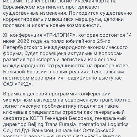
мерами. Транспортно-логистическая карта на
Евразийском континенте претерпевает
существенные изменения. Приходится существенно
корректировать имеющиеся маршруты, цепочки
поставок и искать новые возможности.
XII конференция «ТРИЛОГИЯ», которая состоится 14
июня 2022 года на полях юбилейного 25-го
Петербургского международного экономического
форума, будет посвящена актуальным вопросам
развития транспорта и логистики как основы
международного сотрудничества на пространстве
Большой Евразии в новых реалиях. Генеральным
партнером мероприятия традиционно выступает
ОАО «РЖД».
В рамках деловой программы конференции
экспертным взглядом на современную транспортно-
логистическую проблематику поделятся такие
ключевые специалисты отрасли как генеральный
секретарь КСТП Геннадий Бессонов, генеральный
директор Beijing Trans Eurasia International Logistics
Co.,Ltd Дун Ваньсюй, начальник Октябрьской
железной дороги – филиала ОАО «РЖД» Виктор