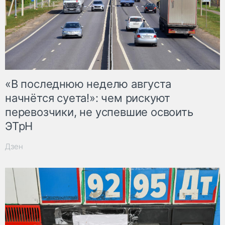
«В последнюю неделю августа
начнётся суета!»: чем рискуют
перевозчики, не успевшие освоить
ЭТрН
Дзен