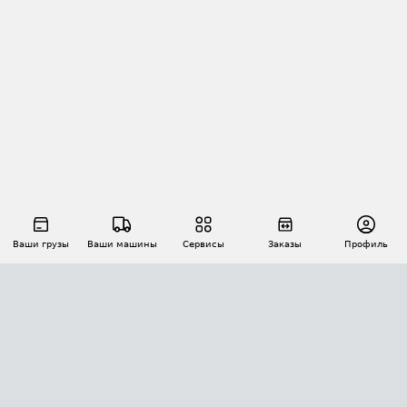
Ваши грузы
Ваши машины
Сервисы
Заказы
Профиль
АВТОМАТИЗАЦИЯ ПЕРЕВОЗОК
Площадки
Заказы
Торги
Тендеры
АТИ-Доки
GPS-мониторинг
АТИ Мессенджер
Цепочки грузов