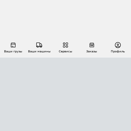
Ваши грузы
Ваши машины
Сервисы
Заказы
Профиль
АВТОМАТИЗАЦИЯ ПЕРЕВОЗОК
Площадки
Заказы
Торги
Тендеры
АТИ-Доки
GPS-мониторинг
АТИ Мессенджер
Цепочки грузов
API ATI.SU
ПОЛЕЗНОЕ
Расчет расстояний