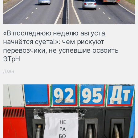
«В последнюю неделю августа
начнётся суета!»: чем рискуют
перевозчики, не успевшие освоить
ЭТрН
Дзен