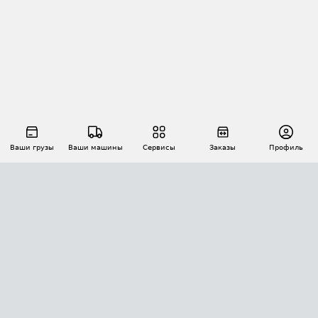
Ваши грузы
Ваши машины
Сервисы
Заказы
Профиль
АВТОМАТИЗАЦИЯ ПЕРЕВОЗОК
Площадки
Заказы
Торги
Тендеры
АТИ-Доки
GPS-мониторинг
АТИ Мессенджер
Цепочки грузов
API ATI.SU
ПОЛЕЗНОЕ