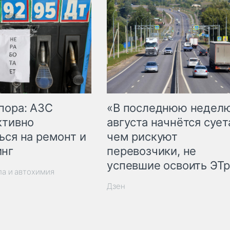
пора: АЗС
«В последнюю недел
ктивно
августа начнётся суета
ься на ремонт и
чем рискуют
инг
перевозчики, не
успевшие освоить ЭТ
ла и автохимия
Дзен