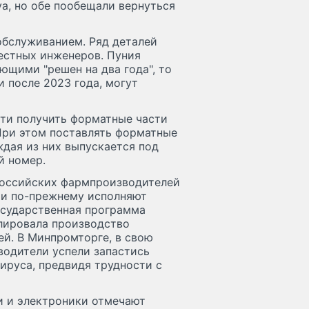
va, но обе пообещали вернуться
обслуживанием. Ряд деталей
естных инженеров. Пуния
ющими "решен на два года", то
 после 2023 года, могут
сти получить форматные части
При этом поставлять форматные
ждая из них выпускается под
й номер.
российских фармпроизводителей
ии по-прежнему исполняют
государственная программа
улировала производство
й. В Минпромторге, в свою
водители успели запастись
руса, предвидя трудности с
и и электроники отмечают