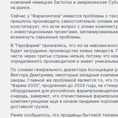
компаний немецкая Sartorius и американская Cyti
на рынок.
Сейчас у "Фармсинтеза" имеются проблемы с тех
пришлось производить самостоятельно силами м
констатирует, что если вопрос с этими комплекту
с инвестиционными проектами, запланированными
возникнуть серьезные проблемы.
В "Герофарме" признались, что из-за невозможно
будет затруднено производство новых лекарств. 
части через третьи страны нельзя, потому что ка
определенного производителя и имеет уникальны
По словам генерального директора Ассоциации 
Виктора Дмитриева, некоторые западные компан
заказы. Главной же проблемой является то, что 
"Фарма-2020", продленная до 2024 года, не стим
оборудования для российских фармпроизводителе
очередь, заверяют, что отечественные фармпроиз
комплектующими еще в начале пандемии коронави
доставкой грузов.
Ранее сообщалось, что продавцы бытовой техник