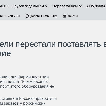
ашин
Грузовладельцам
Перевозчикам
АТИ-Доки
А
Ваши машины
Добавить машину
Заказы
ели перестали поставлять 
ние
вания для фарминдустрии
сию, пишет "Коммерсантъ",
спорт этого оборудования не
поставки в Россию прекратили
м заказов у российских