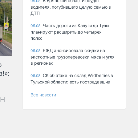
В Брянской области осудят
05.08
водителя, погубившего целую семью в
ДТП
Часть дороги из Калуги до Тулы
05.08
планируют расширить до четырех
полос
РЖД анонсировала скидки на
05.08
экспортные грузоперевозки мяса и угля
в регионах
ю
!»:
СК об атаке на склад Wildberries в
05.08
Тульской области: есть пострадавшие
Все новости
рН