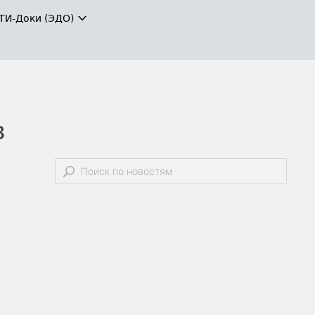
ТИ-Доки (ЭДО)
в