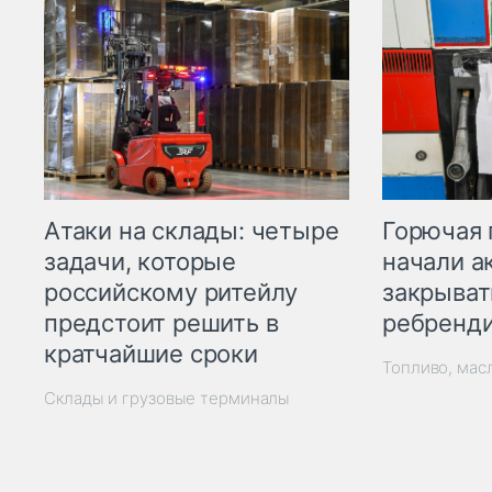
Горючая 
Атаки на склады: четыре
начали а
задачи, которые
закрыват
российскому ритейлу
ребренд
предстоит решить в
кратчайшие сроки
Топливо, мас
Склады и грузовые терминалы