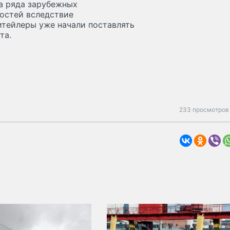
а ряда зарубежных
ностей вследствие
итейлеры уже начали поставлять
та.
233 просмотров 