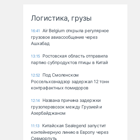
Логистика, грузы
Air Belgium открыла регулярное
16:41
грузовое авиасообщение через
Ашхабад
Ростовская область отправила
13:15
партию субпродуктов птицы в Китай
Под Смоленском
12:52
Россельхознадзор задержал 12 тонн
контрафактных помидоров
Названа причина задержки
12:14
грузоперевозок между Грузией и
Азербайджаном
Китайская Sealegend запустит
11:13
контейнерную линию в Европу через
Севморпуть