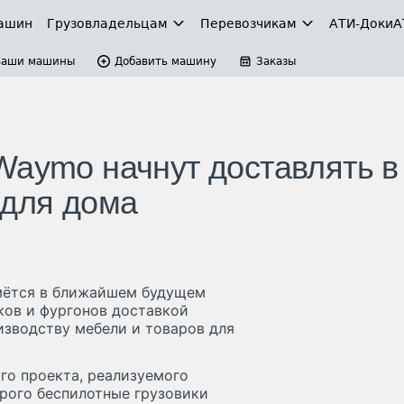
ашин
Грузовладельцам
Перевозчикам
АТИ-Доки
А
Ваши машины
Добавить машину
Заказы
Waymo начнут доставлять в
 для дома
ймётся в ближайшем будущем
ков и фургонов доставкой
изводству мебели и товаров для
го проекта, реализуемого
торого беспилотные грузовики