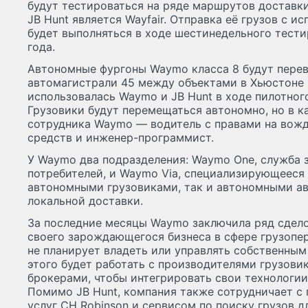
будут тестироваться на ряде маршрутов доставки
JB Hunt является Wayfair. Отправка её грузов с 
будет выполняться в ходе шестинедельного тести
года.
Автономные фургоны Waymo класса 8 будут перев
автомагистрали 45 между объектами в Хьюстоне 
использовалась Waymo и JB Hunt в ходе пилотног
Грузовики будут перемещаться автономно, но в к
сотрудника Waymo — водитель с правами на вож
средств и инженер-программист.
У Waymo два подразделения: Waymo One, служба з
потребителей, и Waymo Via, специализирующееся 
автономными грузовиками, так и автономными а
локальной доставки.
За последние месяцы Waymo заключила ряд сдело
своего зарождающегося бизнеса в сфере грузопер
не планирует владеть или управлять собственным
этого будет работать с производителями грузови
брокерами, чтобы интегрировать свои технологии 
Помимо JB Hunt, компания также сотрудничает с
услуг CH Robinson и сервисом по поиску грузов 