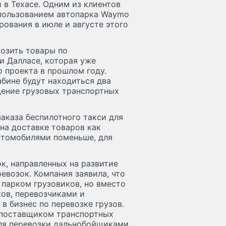
 в Техасе. Одним из клиентов
использованием автопарка Waymo
рования в июле и августе этого
озить товары по
и Далласе, которая уже
о проекта в прошлом году.
абине будут находиться два
дение грузовых транспортных
аказа беспилотного такси для
на доставке товаров как
втомобилями поменьше, для
к, направленных на развитие
евозок. Компания заявила, что
 парком грузовиков, но вместо
ков, перевозчиками и
в бизнес по перевозке грузов.
 поставщиком транспортных
для перевозки дальнобойщиками