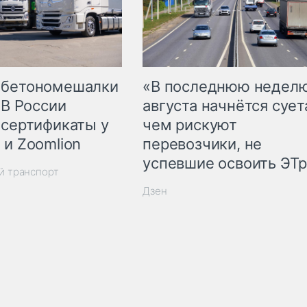
 бетономешалки
«В последнюю недел
 В России
августа начнётся суета
 сертификаты у
чем рискуют
 и Zoomlion
перевозчики, не
успевшие освоить ЭТ
й транспорт
Дзен