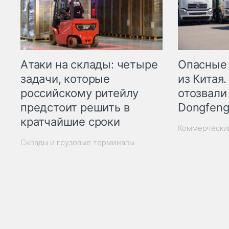
Опасные
Атаки на склады: четыре
из Китая.
задачи, которые
отозвали
российскому ритейлу
Dongfeng
предстоит решить в
кратчайшие сроки
Коммерчески
Склады и грузовые терминалы