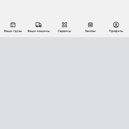
Ваши грузы
Ваши машины
Сервисы
Заказы
Профиль
АВТОМАТИЗАЦИЯ ПЕРЕВОЗОК
Площадки
Заказы
Торги
Тендеры
АТИ-Доки
GPS-мониторинг
АТИ Мессенджер
Цепочки грузов
API ATI.SU
ПОЛЕЗНОЕ
Расчет расстояний
БЕЗОПАСНОСТЬ
Академия ATI.SU
ATI.SU о безопасности
Звезды ATI.SU на вашем сайте
КОНТАКТЫ И ТАРИФЫ