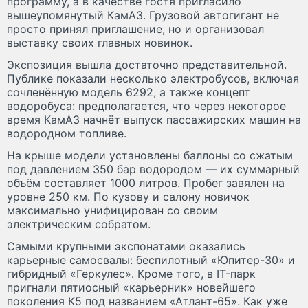
программу, а в качестве гостя пригласило
вышеупомянутый КамАЗ. Грузовой автогигант не
просто принял приглашение, но и организовал
выставку своих главных новинок.
Экспозиция вышла достаточно представительной.
Публике показали несколько электробусов, включая
сочленённую модель 6292, а также концепт
водоробуса: предполагается, что через некоторое
время КамАЗ начнёт выпуск пассажирских машин на
водородном топливе.
На крыше модели установлены баллоны со сжатым
под давлением 350 бар водородом — их суммарный
объём составляет 1000 литров. Пробег завялен на
уровне 250 км. По кузову и салону новичок
максимально унифицирован со своим
электрическим собратом.
Самыми крупными экспонатами оказались
карьерные самосвалы: беспилотный «Юпитер-30» и
гибридный «Геркулес». Кроме того, в IT-парк
пригнали пятиосный «карьерник» новейшего
поколения К5 под названием «Атлант-65». Как уже