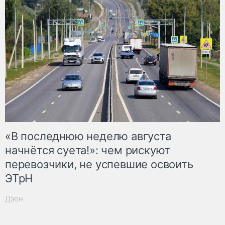
«В последнюю неделю августа
начнётся суета!»: чем рискуют
перевозчики, не успевшие освоить
ЭТрН
Дзен