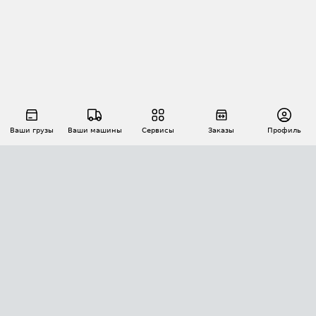
Ваши грузы
Ваши машины
Сервисы
Заказы
Профиль
АВТОМАТИЗАЦИЯ ПЕРЕВОЗОК
Площадки
Заказы
Торги
Тендеры
АТИ-Доки
GPS-мониторинг
АТИ Мессенджер
Цепочки грузов
API ATI.SU
ПОЛЕЗНОЕ