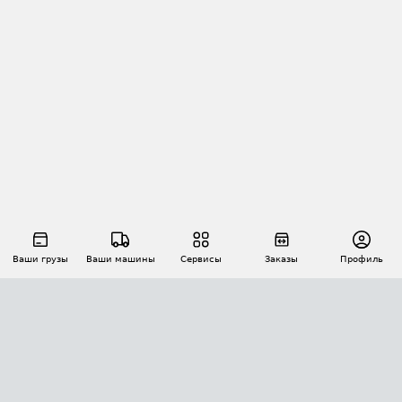
Ваши грузы
Ваши машины
Сервисы
Заказы
Профиль
АВТОМАТИЗАЦИЯ ПЕРЕВОЗОК
Площадки
Заказы
Торги
Тендеры
АТИ-Доки