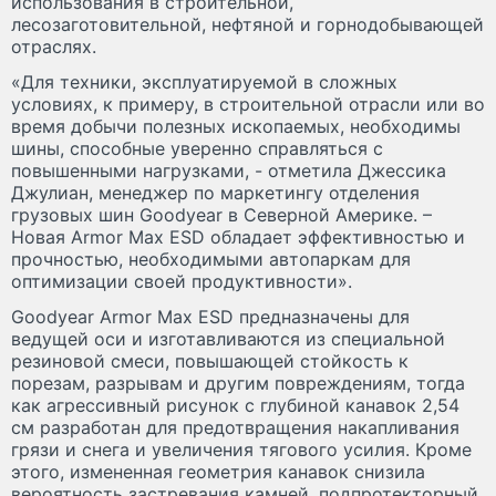
использования в строительной,
лесозаготовительной, нефтяной и горнодобывающей
отраслях.
«Для техники, эксплуатируемой в сложных
условиях, к примеру, в строительной отрасли или во
время добычи полезных ископаемых, необходимы
шины, способные уверенно справляться с
повышенными нагрузками, - отметила Джессика
Джулиан, менеджер по маркетингу отделения
грузовых шин Goodyear в Северной Америке. –
Новая Armor Max ESD обладает эффективностью и
прочностью, необходимыми автопаркам для
оптимизации своей продуктивности».
Goodyear Armor Max ESD предназначены для
ведущей оси и изготавливаются из специальной
резиновой смеси, повышающей стойкость к
порезам, разрывам и другим повреждениям, тогда
как агрессивный рисунок с глубиной канавок 2,54
см разработан для предотвращения накапливания
грязи и снега и увеличения тягового усилия. Кроме
этого, измененная геометрия канавок снизила
вероятность застревания камней, подпротекторный