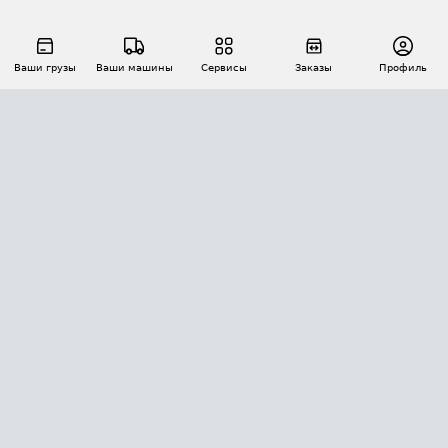
Ваши грузы
Ваши машины
Сервисы
Заказы
Профиль
АВТОМАТИЗАЦИЯ ПЕРЕВОЗОК
Площадки
Заказы
Торги
Тендеры
АТИ-Доки
GPS-мониторинг
АТИ Мессенджер
Цепочки грузов
API ATI.SU
ПОЛЕЗНОЕ
Расчет расстояний
БЕЗОПАСНОСТЬ
Академия ATI.SU
ATI.SU о безопасности
Звезды ATI.SU на вашем сайте
КОНТАКТЫ И ТАРИФЫ
Памятка по проверке контрагентов
Индекс ATI.SU FTL РФ
О системе ATI.SU
Светофор+
Средние ставки
ИНФОРМАЦИЯ