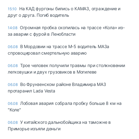
На КАД фургоны бились о КАМАЗ, ограждение и
15:10
друг о друга. Погиб водитель
Огромная пробка скопилась на трассе «Кола» из-
14:08
за аварии с фурой в Ленобласти
В Мордовии на трассе М-5 водитель МАЗа
06.08
спровоцировал смертельную аварию
Трое человек получили травмы при столкновении
06.08
легковушки и двух грузовиков в Могилеве
Во Фрунзенском районе Владимира МАЗ
06.08
протаранил Lada Vesta
Лобовая авария собрала пробку больше 8 км на
06.08
"Коле"
У китайского дальнобойщика на таможне в
06.08
Приморье изъяли деньги