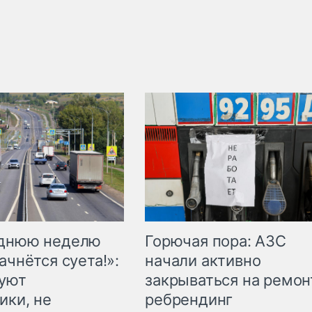
Горючая пора: АЗС
еднюю неделю
начали активно
ачнётся суета!»:
закрываться на ремон
куют
ребрендинг
ики, не