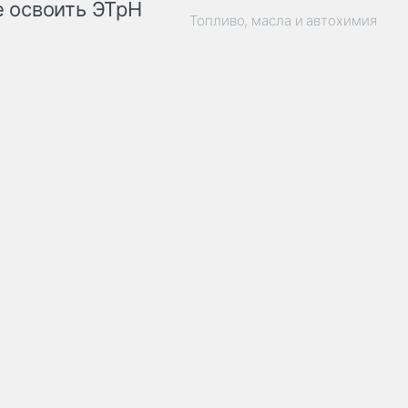
 освоить ЭТрН
Топливо, масла и автохимия