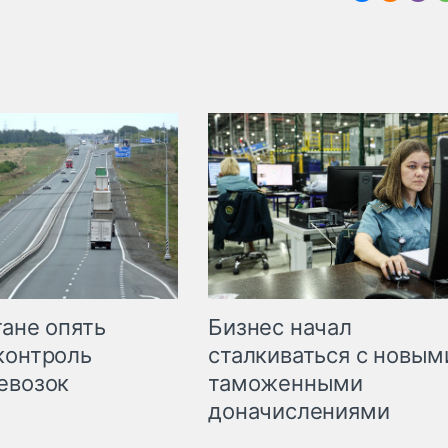
Бизнес начал
тане опять
сталкиваться с новым
контроль
таможенными
евозок
доначислениями