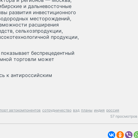
ектора и регионов — Москва,
сибирские и дальневосточные
ивы развития инвестиционного
еводородных месторождений,
озможности расширения
дств, сельхозпродукции,
ысокотехнологичной продукции,
 показывает беспрецедентный
имной торговли может
ась к антироссийским
порт автокомпонентов
сотрудничество
вэд
планы
индия
россия
57 просмотров 