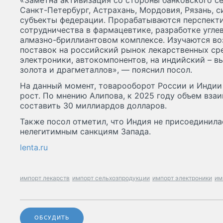
«Заметна активизация со стороны банковского с
Санкт-Петербург, Астрахань, Мордовия, Рязань, 
субъекты федерации. Прорабатываются перспект
сотрудничества в фармацевтике, разработке угл
алмазно-бриллиантовом комплексе. Изучаются в
поставок на российский рынок лекарственных сре
электроники, автокомпонентов, на индийский – в
золота и драгметаллов», — пояснил посол.
На данный момент, товарооборот России и Индии
рост. По мнению Алипова, к 2025 году объем вза
составить 30 миллиардов долларов.
Также посол отметил, что Индия не присоединил
нелегитимным санкциям Запада.
lenta.ru
импорт лекарств
импорт сельхозпродукции
импорт электроники
им
ОБСУДИТЬ