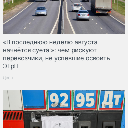
«В последнюю неделю августа
начнётся суета!»: чем рискуют
перевозчики, не успевшие освоить
ЭТрН
Дзен