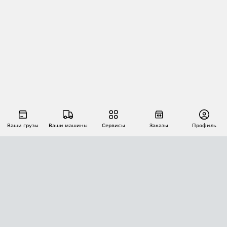
Ваши грузы
Ваши машины
Сервисы
Заказы
Профиль
АВТОМАТИЗАЦИЯ ПЕРЕВОЗОК
Площадки
Заказы
Торги
Тендеры
АТИ-Доки
GPS-мониторинг
АТИ Мессенджер
Цепочки грузов
API ATI.SU