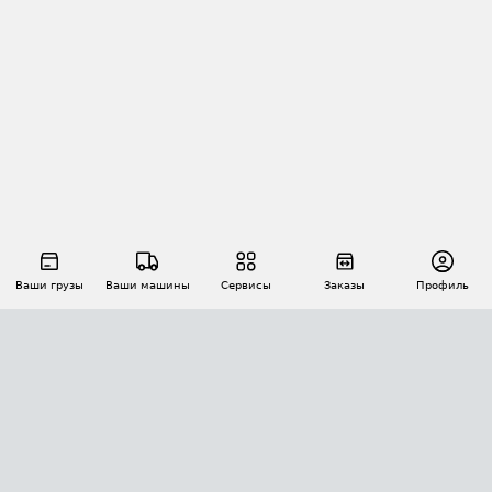
Ваши грузы
Ваши машины
Сервисы
Заказы
Профиль
АВТОМАТИЗАЦИЯ ПЕРЕВОЗОК
Площадки
Заказы
Торги
Тендеры
АТИ-Доки
GPS-мониторинг
АТИ Мессенджер
Цепочки грузов
API ATI.SU