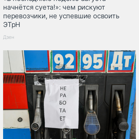
начнётся суета!»: чем рискуют
перевозчики, не успевшие освоить
ЭТрН
Дзен