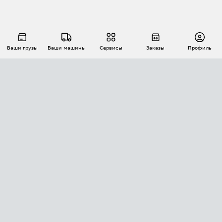
Ваши грузы
Ваши машины
Сервисы
Заказы
Профиль
АВТОМАТИЗАЦИЯ ПЕРЕВОЗОК
Площадки
Заказы
Торги
Тендеры
АТИ-Доки
GPS-мониторинг
АТИ Мессенджер
Цепочки грузов
API ATI.SU
ПОЛЕЗНОЕ
Расчет расстояний
БЕЗОПАСНОСТЬ
Академия ATI.SU
ATI.SU о безопасности
Звезды ATI.SU на вашем сайте
КОНТАКТЫ И ТАРИФЫ
Памятка по проверке контрагентов
Индекс ATI.SU FTL РФ