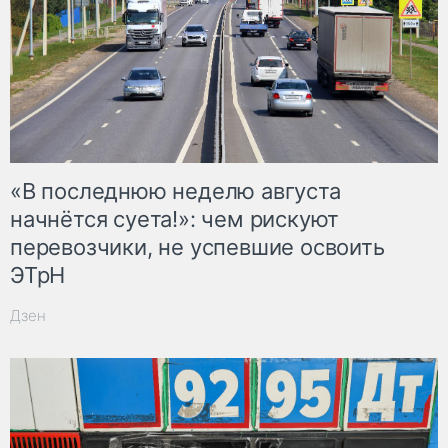
«В последнюю неделю августа
начнётся суета!»: чем рискуют
перевозчики, не успевшие освоить
ЭТрН
Дзен