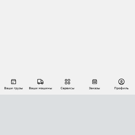
Ваши грузы
Ваши машины
Сервисы
Заказы
Профиль
АВТОМАТИЗАЦИЯ ПЕРЕВОЗОК
Площадки
Заказы
Торги
Тендеры
АТИ-Доки