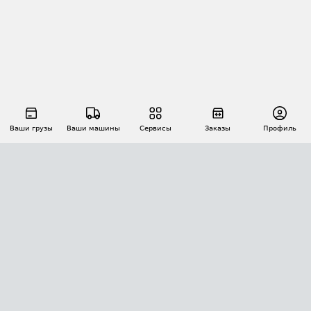
Ваши грузы
Ваши машины
Сервисы
Заказы
Профиль
АВТОМАТИЗАЦИЯ ПЕРЕВОЗОК
Площадки
Заказы
Торги
Тендеры
АТИ-Доки
GPS-мониторинг
АТИ Мессенджер
Цепочки грузов
API ATI.SU
ПОЛЕЗНОЕ