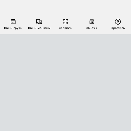
Ваши грузы
Ваши машины
Сервисы
Заказы
Профиль
АВТОМАТИЗАЦИЯ ПЕРЕВОЗОК
Площадки
Заказы
Торги
Тендеры
АТИ-Доки
GPS-мониторинг
АТИ Мессенджер
Цепочки грузов
API ATI.SU
ПОЛЕЗНОЕ
Расчет расстояний
БЕЗОПАСНОСТЬ
Академия ATI.SU
ATI.SU о безопасности
Звезды ATI.SU на вашем сайте
КОНТАКТЫ И ТАРИФЫ
Памятка по проверке контрагентов
Индекс ATI.SU FTL РФ