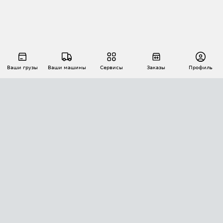
Ваши грузы
Ваши машины
Сервисы
Заказы
Профиль
АВТОМАТИЗАЦИЯ ПЕРЕВОЗОК
Площадки
Заказы
Торги
Тендеры
АТИ-Доки
GPS-мониторинг
АТИ Мессенджер
Цепочки грузов
API ATI.SU
ПОЛЕЗНОЕ
Расчет расстояний
БЕЗОПАСНОСТЬ
Академия ATI.SU