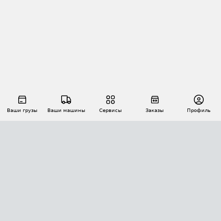
Ваши грузы
Ваши машины
Сервисы
Заказы
Профиль
АВТОМАТИЗАЦИЯ ПЕРЕВОЗОК
Площадки
Заказы
Торги
Тендеры
АТИ-Доки
GPS-мониторинг
АТИ Мессенджер
Цепочки грузов
API ATI.SU