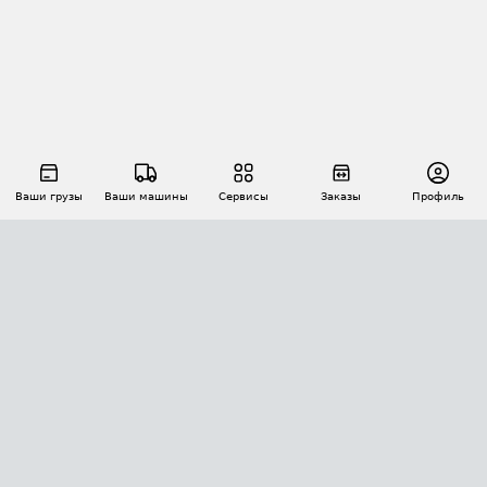
Ваши грузы
Ваши машины
Сервисы
Заказы
Профиль
АВТОМАТИЗАЦИЯ ПЕРЕВОЗОК
Площадки
Заказы
Торги
Тендеры
АТИ-Доки
GPS-мониторинг
АТИ Мессенджер
Цепочки грузов
API ATI.SU
ПОЛЕЗНОЕ
Расчет расстояний