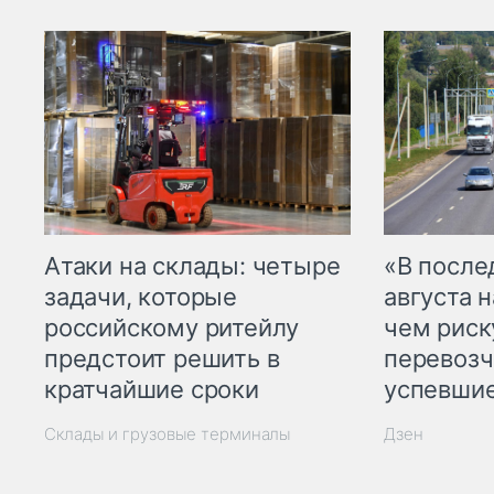
Атаки на склады: четыре
«В посл
задачи, которые
августа н
российскому ритейлу
чем рис
предстоит решить в
перевозч
кратчайшие сроки
успевшие
Склады и грузовые терминалы
Дзен