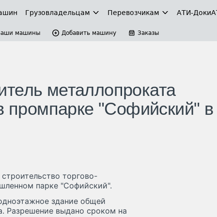
ашин
Грузовладельцам
Перевозчикам
АТИ-Доки
А
Ваши машины
Добавить машину
Заказы
итель металлопроката
в промпарке "Софийский" в
 строительство торгово-
ышленном парке "Софийский".
 одноэтажное здание общей
та. Разрешение выдано сроком на