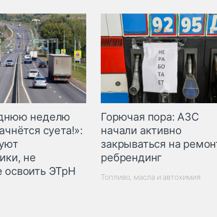
Горючая пора: АЗС
еднюю неделю
начали активно
ачнётся суета!»:
закрываться на ремон
куют
ребрендинг
ики, не
 освоить ЭТрН
Топливо, масла и автохимия