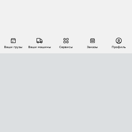
Ваши грузы
Ваши машины
Сервисы
Заказы
Профиль
АВТОМАТИЗАЦИЯ ПЕРЕВОЗОК
Площадки
Заказы
Торги
Тендеры
АТИ-Доки
GPS-мониторинг
АТИ Мессенджер
Цепочки грузов
API ATI.SU
ПОЛЕЗНОЕ
Расчет расстояний
БЕЗОПАСНОСТЬ